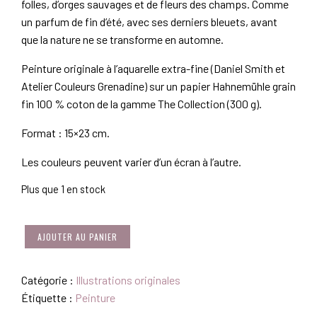
folles, d’orges sauvages et de fleurs des champs. Comme
un parfum de fin d’été, avec ses derniers bleuets, avant
que la nature ne se transforme en automne.
Peinture originale à l’aquarelle extra-fine (Daniel Smith et
Atelier Couleurs Grenadine) sur un papier Hahnemühle grain
fin 100 % coton de la gamme The Collection (300 g).
Format : 15×23 cm.
Les couleurs peuvent varier d’un écran à l’autre.
Plus que 1 en stock
QUANTITÉ
AJOUTER AU PANIER
DE
ILLUSTRATION
FERME
Catégorie :
Illustrations originales
AUX
Étiquette :
Peinture
BLEUETS