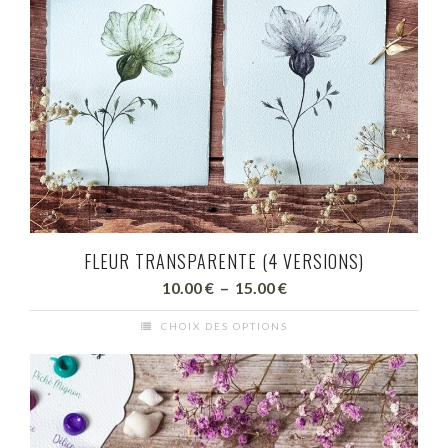
FLEUR TRANSPARENTE (4 VERSIONS)
Plage
10.00
€
–
15.00
€
de
CHOIX DES OPTIONS
prix :
Ce
10.00 €
produit
à
a
15.00 €
plusieurs
variations.