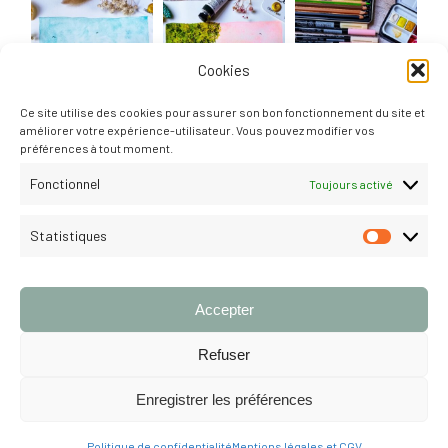
Cookies
Ce site utilise des cookies pour assurer son bon fonctionnement du site et
améliorer votre expérience-utilisateur. Vous pouvez modifier vos
préférences à tout moment.
Fonctionnel
Toujours activé
Statistiques
STATISTI
Suivre
Accepter
Refuser
Enregistrer les préférences
© 2026 Louise Gobinet. Tous droits réservés.
MENTIONS LÉGALES &
CGV
Politique de confidentialité
Mentions légales et CGV