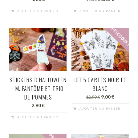
prix
prix
AJOUTER AU PANIER
AJOUTER AU PANIER
initial
actuel
était :
est :
PRIX DOUX !
11.50 €.
8.00 €.
LOT 5 CARTES NOIR ET
STICKERS D’HALLOWEEN
BLANC
: M. FANTÔME ET TRIO
DE POMMES
Le
Le
9.00
€
12.90
€
prix
prix
2.80
€
AJOUTER AU PANIER
initial
actuel
AJOUTER AU PANIER
était :
est :
12.90 €.
9.00 €.