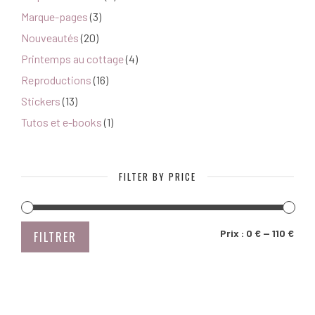
Marque-pages
(3)
Nouveautés
(20)
Printemps au cottage
(4)
Reproductions
(16)
Stickers
(13)
Tutos et e-books
(1)
FILTER BY PRICE
PRIX
PRIX
Prix :
0 €
—
110 €
FILTRER
MIN
MAX