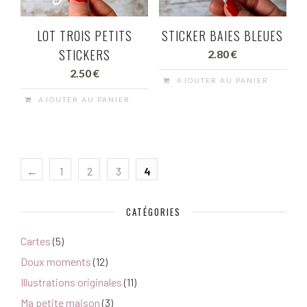
LOT TROIS PETITS
STICKER BAIES BLEUES
STICKERS
2.80
€
2.50
€
AJOUTER AU PANIER
AJOUTER AU PANIER
←
1
2
3
4
CATÉGORIES
Cartes
(5)
Doux moments
(12)
Illustrations originales
(11)
Ma petite maison
(3)