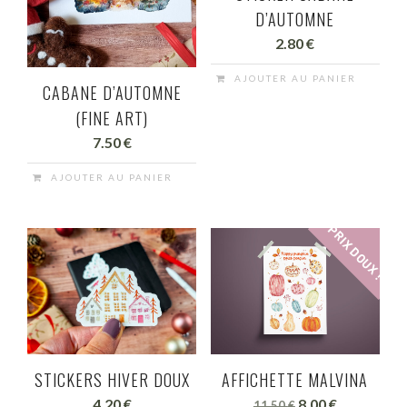
choisies
D’AUTOMNE
sur
2.80
€
la
page
AJOUTER AU PANIER
CABANE D’AUTOMNE
du
(FINE ART)
produit
7.50
€
AJOUTER AU PANIER
PRIX DOUX !
STICKERS HIVER DOUX
AFFICHETTE MALVINA
Le
Le
4.20
€
8.00
€
11.50
€