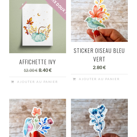
PRIX DOUX !
STICKER OISEAU BLEU
VERT
AFFICHETTE IVY
2.80
€
Le
Le
8.40
€
12.00
€
prix
prix
AJOUTER AU PANIER
AJOUTER AU PANIER
initial
actuel
était :
est :
12.00 €.
8.40 €.