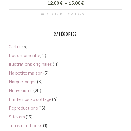
Plage
12.00
€
–
15.00
€
de
CHOIX DES OPTIONS
prix :
Ce
12.00 €
produit
à
CATÉGORIES
a
15.00 €
plusieurs
Cartes
(5)
variations.
Doux moments
(12)
Les
options
Illustrations originales
(11)
peuvent
Ma petite maison
(3)
être
Marque-pages
(3)
choisies
Nouveautés
(20)
sur
Printemps au cottage
(4)
la
page
Reproductions
(16)
du
Stickers
(13)
produit
Tutos et e-books
(1)