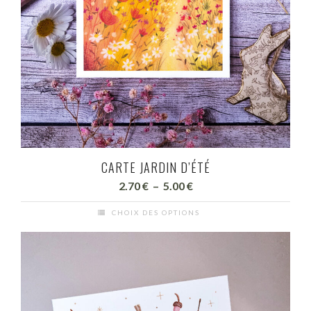
CARTE JARDIN D’ÉTÉ
Plage
2.70
€
–
5.00
€
de
CHOIX DES OPTIONS
prix :
Ce
2.70 €
produit
à
a
5.00 €
plusieurs
variations.