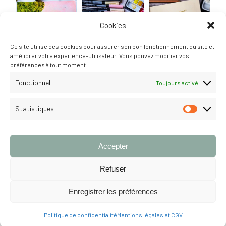
Cookies
Ce site utilise des cookies pour assurer son bon fonctionnement du site et
améliorer votre expérience-utilisateur. Vous pouvez modifier vos
préférences à tout moment.
Fonctionnel
Toujours activé
Statistiques
STATISTI
Suivre
Accepter
Refuser
Enregistrer les préférences
© 2026 Louise Gobinet. Tous droits réservés.
MENTIONS LÉGALES &
CGV
Politique de confidentialité
Mentions légales et CGV