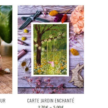
OUR
CARTE JARDIN ENCHANTÉ
ge
Plage
2.70
€
–
5.00
€