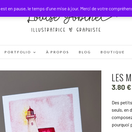
est en pause, le temps d'une mise à jour. Merci de votre compréhe
PORTFOLIO
À PROPOS
BLOG
BOUTIQUE
LES M
3.80
€
Des petits
seuls, en 
composez 
pourquoi p