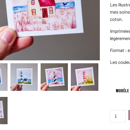
Les illust
mes soins 
coton.
Imprimées 
légèrement
Format : e
Les couleu
MODÈLE
QUANTITÉ
DE
LES