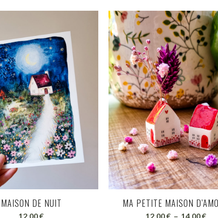
MA PETITE MAISON D’AM
MAISON DE NUIT
Pla
12.00
€
–
14.00
€
12.00
€