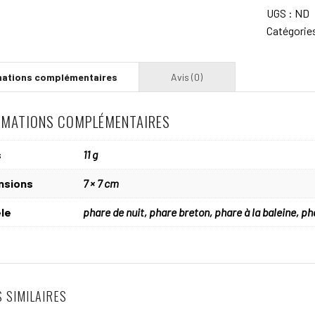
MINIS
UGS :
ND
PHARES
Catégorie
RMATIONS COMPLÉMENTAIRES
s
11 g
nsions
7 × 7 cm
le
phare de nuit, phare breton, phare à la baleine, ph
 SIMILAIRES