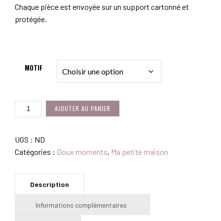
Chaque pièce est envoyée sur un support cartonné et
protégée.
MOTIF
QUANTITÉ
AJOUTER AU PANIER
DE
MA
PETITE
UGS :
ND
MAISON
Catégories :
Doux moments
,
Ma petite maison
AIMANTÉE