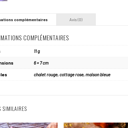
RMATIONS COMPLÉMENTAIRES
s
11 g
nsions
6 × 7 cm
les
chalet rouge, cottage rose, maison bleue
 SIMILAIRES