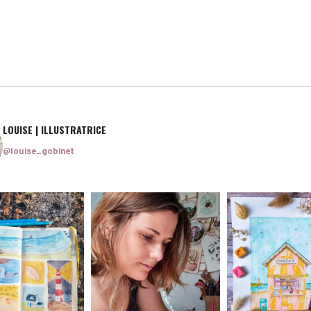
prix :
2.70 €
à
5.00 €
LOUISE | ILLUSTRATRICE
@louise_gobinet