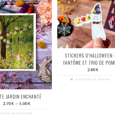
STICKERS D’HALLOWEEN :
FANTÔME ET TRIO DE PO
2.80
€
AJOUTER AU PANIER
TE JARDIN ENCHANTÉ
Plage
2.70
€
–
5.00
€
de
CHOIX DES OPTIONS