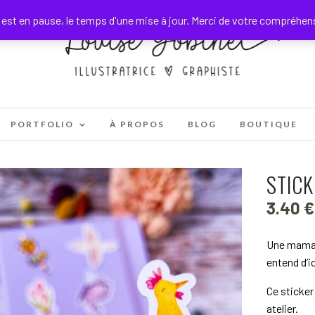
est en pause, le temps d'une mise à jour. Merci de votre compréhe
PORTFOLIO
À PROPOS
BLOG
BOUTIQUE
STIC
3.40
€
Une maman
entend d’ic
Ce sticker
atelier.