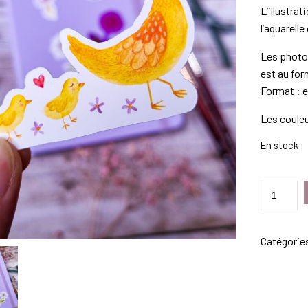
L’illustra
l’aquarelle
Les photos
est au for
Format : e
Les couleu
En stock
QUANTITÉ
DE
STICKER
MAMAN
Catégorie
POULE