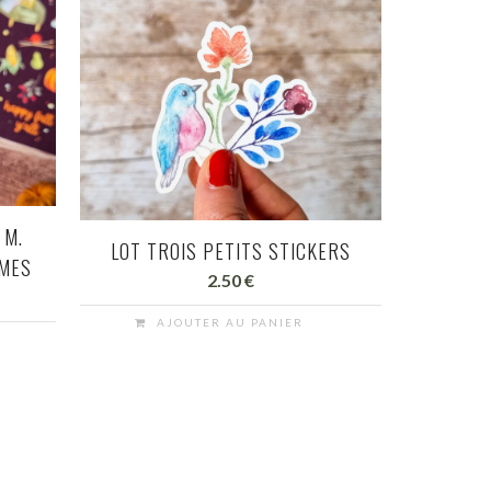
 M.
LOT TROIS PETITS STICKERS
MMES
2.50
€
AJOUTER AU PANIER