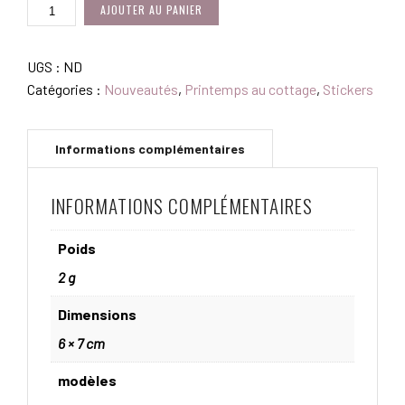
QUANTITÉ
AJOUTER AU PANIER
DE
STICKERS
PORTRAITS
UGS :
ND
DU
Catégories :
Nouveautés
,
Printemps au cottage
,
Stickers
COTTAGE
INFORMATIONS COMPLÉMENTAIRES
Poids
2 g
Dimensions
6 × 7 cm
modèles