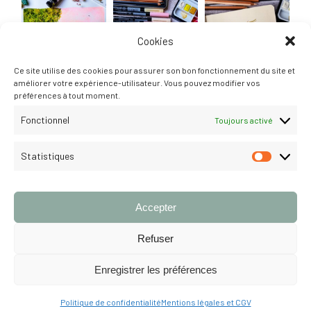
Cookies
Ce site utilise des cookies pour assurer son bon fonctionnement du site et
améliorer votre expérience-utilisateur. Vous pouvez modifier vos
préférences à tout moment.
Fonctionnel
Toujours activé
Statistiques
STATISTI
Suivre
Accepter
Refuser
Enregistrer les préférences
© 2026 Louise Gobinet. Tous droits réservés.
MENTIONS LÉGALES &
CGV
Politique de confidentialité
Mentions légales et CGV