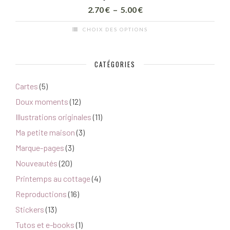
Plage
2.70
€
–
5.00
€
de
CHOIX DES OPTIONS
prix :
Ce
2.70 €
produit
à
CATÉGORIES
a
5.00 €
plusieurs
Cartes
(5)
variations.
Doux moments
(12)
Les
options
Illustrations originales
(11)
peuvent
Ma petite maison
(3)
être
Marque-pages
(3)
choisies
Nouveautés
(20)
sur
Printemps au cottage
(4)
la
page
Reproductions
(16)
du
Stickers
(13)
produit
Tutos et e-books
(1)