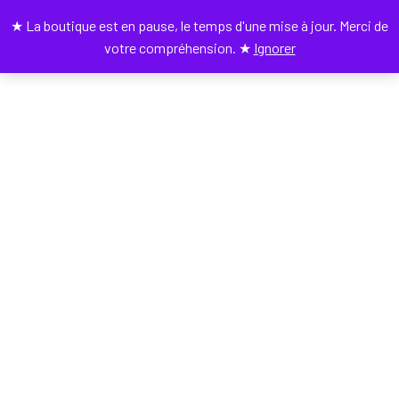
★ La boutique est en pause, le temps d'une mise à jour. Merci de
0
votre compréhension. ★
Ignorer