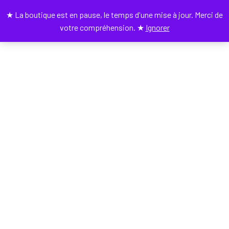
★ La boutique est en pause, le temps d'une mise à jour. Merci de
0
votre compréhension. ★
Ignorer