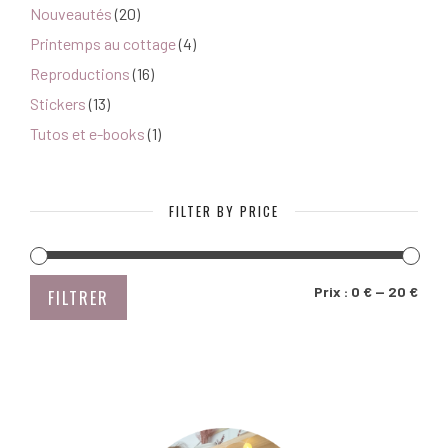
du
Nouveautés
(20)
produit
Printemps au cottage
(4)
Reproductions
(16)
Stickers
(13)
Tutos et e-books
(1)
FILTER BY PRICE
PRIX
PRIX
Prix :
0 €
—
20 €
FILTRER
MIN
MAX