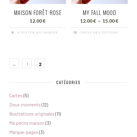
MAISON FORÊT ROSE
MY FALL MOOD
Plage
12.00
€
12.00
€
–
15.00
€
de
AJOUTER AU PANIER
CHOIX DES OPTIONS
prix :
Ce
12.00 €
produit
à
a
15.00 €
plusieurs
←
1
2
variations.
Les
CATÉGORIES
options
peuvent
Cartes
(5)
être
Doux moments
(12)
choisies
Illustrations originales
(11)
sur
la
Ma petite maison
(3)
page
Marque-pages
(3)