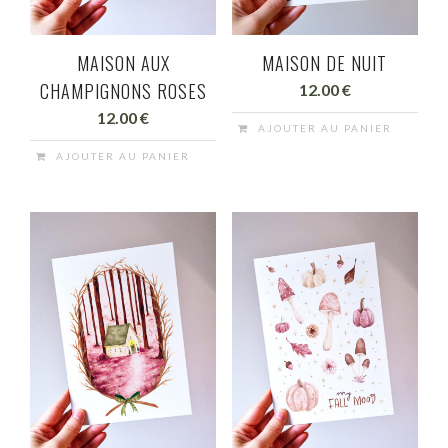
sur
sur
la
la
page
page
MAISON AUX
MAISON DE NUIT
du
du
CHAMPIGNONS ROSES
12.00
€
produit
produit
12.00
€
AJOUTER AU PANIER
AJOUTER AU PANIER